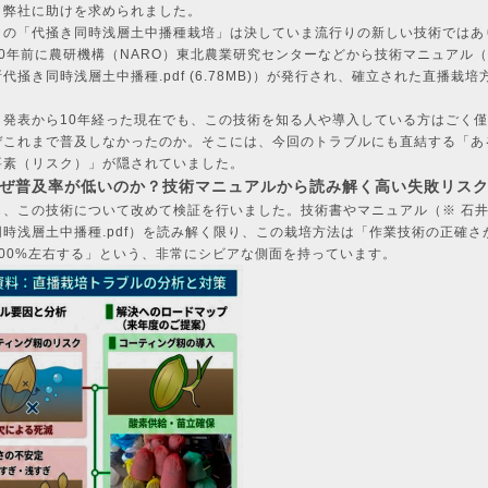
、弊社に助けを求められました。
この「代掻き同時浅層土中播種栽培」は決していま流行りの新しい技術ではあ
10年前に農研機構（NARO）東北農業研究センターなどから技術マニュアル
代掻き同時浅層土中播種.pdf
(6.78MB)
）が発行され、確立された直播栽培
。
、発表から10年経った現在でも、この技術を知る人や導入している方はごく
ぜこれまで普及しなかったのか。そこには、今回のトラブルにも直結する「あ
要素（リスク）」が隠されていました。
. なぜ普及率が低いのか？技術マニュアルから読み解く高い失敗リス
も、この技術について改めて検証を行いました。技術書やマニュアル（※ 石
同時浅層土中播種.pdf）を読み解く限り、この栽培方法は「作業技術の正確さ
100%左右する」という、非常にシビアな側面を持っています。