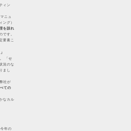
ティン
 マニュ
ィング）
理を誤れ
のです。
定要素こ
品」
。 「せ
状況のな
りまし
弊社が
すべての
かなカル
か今年の