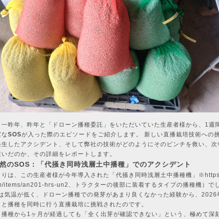
、一昨年、昨年と「ドローン播種委託」をいただいていた生産者様から、1週
実な
SOS
が入った際のエピソードをご紹介します。 新しい直播栽培技術への
発生したアクシデント、そして弊社の技術がどのようにそのピンチを救い、次
繋いだのか、その詳細をレポートします。
. 突然のSOS：「代掻き同時浅層土中播種」でのアクシデント
まりは、この生産者様が今年導入された「代掻き同時浅層土中播種機」※
https
/items/an201-hrs-un2
、トラクターの後部に装着するタイプの播種機）で
年は気温が低く、ドローン播種での発芽があまり良くなかった経験から、2026
きと播種を同時に行う直播栽培に挑戦されたのです。
、播種から1ヶ月が経過しても「全く出芽が確認できない」という、極めて深