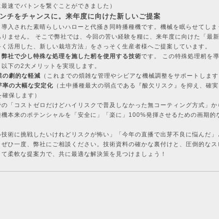
に最速でバトンを繋ぐことができました）
. ピンチをチャンスに。来年度に向けた新しいご提案
く導入された素晴らしいハローと代掻き同時播種機です。機械を眠らせてしま
ありません。 そこで弊社では、今回の苦い経験を糧に、来年度に向けた「最
手く活用した、新しい栽培方法」をさっそく生産者様へご提案しています。
、
弊社で少し特殊な処理を施した籾を使用する技術
です。 この特殊処理籾を
、以下の2大メリットを実現します。
業の劇的な軽減
（これまでの煩雑な管理やシビアな機械調整をサポートします
芽率の大幅な安定化
（土中播種最大の弱点である『酸欠リスク』を抑え、確実
を確保します）
での「コストゼロだけどハイリスクで普及しなかった無コーティング方式」か
種機本来のポテンシャルを「安全に」「楽に」100%発揮させるための画期的
い技術に挑戦したいけれどリスクが怖い」「今年の直播で出芽不良に悩んだ」
、ぜひ一度、弊社にご相談ください。技術資料の確かな裏付けと、圧倒的なス
して柔軟な提案力で、共に最適な解決策を見つけましょう！