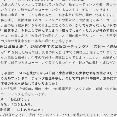
術の最大のメリットとして謳われているのが「種子コーティング不要（無コー
という点です。確かに籾をコーティングするコストは「ゼロ」になります。
、植物の出芽メカニズムを考えると、これは非常に危険な賭けでもあります。
もある通り、表面播種（鉄コーティング）や通常の土中播種（カルパーコーテ
い、生の籾（催芽籾）をそのまま土に埋めるため、
少しでも深くなったり水管
が「酸素不足」を起こして死んでしまう（腐ってしまう）リスクが極めて高い
トゼロ」の裏にある「作業精度の難しさ」と「籾の酸欠死リスク」という不安
この技術の普及率が低い本当の理由だと感じます。
. 周囲は田植え終了…絶望の中での緊急コーティングと「スピード納
様がSOSを発した時点では、周囲の田んぼはすでに田植えが完了していました
買った高価な機械も、今年の作付けも無駄になってしまう……」と、絶望的な
の時期に対応できるコーティング業者も見つからず、最終的に弊社へ連絡が入
争う事態に、
SOSを受けてから4日前に生産者様から大切な籾をお預かりし、
いる
カルブレンド
コーティング処理を敢行。そして本日6/22午前中、無事に
産者様の手元へ納品してまいりました！
りした3品種、計80kgの籾は、土中での酸素不足リスクを劇的に低減できる確
ドコーティングを施しています。
ち米：「わたぼうし」
るち米：「コシヒカリ」
温耐性米：「にじのきらめき」
トップ画像のように、品種ごとに籾ネットに分け、納品いたしました。なんと