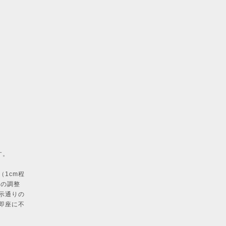
す。
1cm程
機の調整
示通りの
即座に不