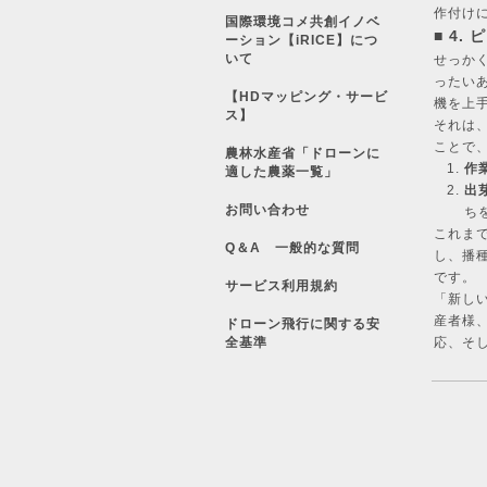
作付け
国際環境コメ共創イノベ
■ 4
ーション【iRICE】につ
いて
せっか
ったい
【HDマッピング・サービ
機を上
ス】
それは
ことで
農林水産省「ドローンに
作
適した農薬一覧」
出
お問い合わせ
ち
これま
Q＆A 一般的な質問
し、播
です。
サービス利用規約
「新し
産者様
ドローン飛行に関する安
全基準
応、そ