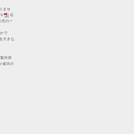
りませ
（※
石
方式の一
僅かで
る大きな
ク
井製作所
が成功の