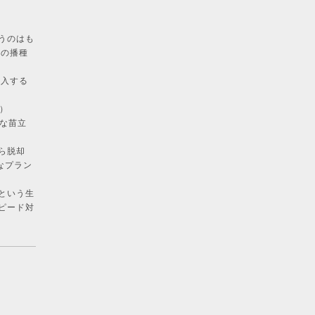
うのはも
新の播種
導入する
）
な苗立
ら脱却
なプラン
という生
ピード対