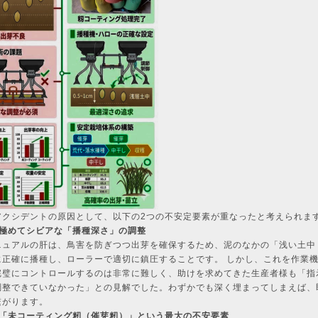
アクシデントの原因として、以下の2つの不安定要素が重なったと考えられま
：極めてシビアな「播種深さ」の調整
ニュアルの肝は、鳥害を防ぎつつ出芽を確保するため、泥のなかの「浅い土中（
に正確に播種し、ローラーで適切に鎮圧することです。 しかし、これを作業
完璧にコントロールするのは非常に難しく、助けを求めてきた生産者様も「指
調整できていなかった」との見解でした。わずかでも深く埋まってしまえば、
繋がります。
：「未コーティング籾（催芽籾）」という最大の不安要素