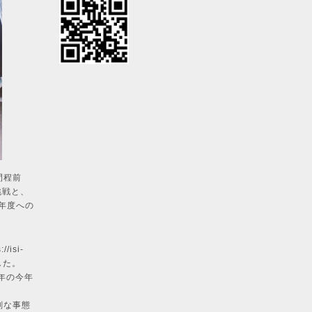
間程前
挑戦と、
年度への
://isi-
した。
年の今年
刻な事態