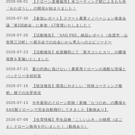
2026-08-01
【ドローン直播栽培】未コーティング籾によるもち米
「わたぼうし」の開花が始まりました！
2026-07-30
【参加レポート】スマート農業イノベーション推進会
議「第2回総会」に参加・LT登壇いたしました！
2026-07-26
【活動報告】「XAG P60」納品レポート（佐渡市・山
形県三川町）〜展示会での出会いから導入へのエピソード〜
2026-07-23
【活動報告】佐渡棚田にて「新大コシヒカリ」の圃場
視察を実施いたしました
2026-07-21
夏の灼熱に負けない！農業用ドローンの過酷な現場と
バッテリー冷却対策
2026-07-16
【状況報告】環境にやさしい「特殊コーティング種
籾」畑での出芽状況
2026-07-13
今年最初のドローン防除！新種「なつひめ」の圃場を
XAG製ドローンで完全自動飛行してきました【動画あり】
2026-07-06
【生育情報】早生品種「こしいぶき」の穂肥（ほご
え）ドローン散布を行いました！（動画あり）