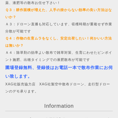
薬、液肥等の散布お任せ下さい！
Ｑ３：耕作面積が増えた、人手の掛からない効率の良い方法はな
いか？
Ａ３：ドローン直播も対応しています、収穫時期が重複せず作業
分散が可能です
Ｑ４：作物の生育ムラをなくし、安定出荷したい！何かいい方法
は無いか？
Ａ４：除草剤の効率よい散布で雑草対策、生育にわせたピンポイ
ント施肥、出穂タイミングでの液肥散布が可能です
圃場登録無料、登録後はお電話一本で散布作業にお伺
い致します。
XAG社販売協力店 XAG社製空中散布ドローン、走行型ドロー
ンのデモ承ります。
Information