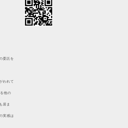
の委託を
がわれて
いる他の
も居ま
の実感は