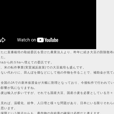
新たに直播栽培の取組委託を受けた農業法人より、昨年に続き大豆の防除散布
した。
haから約５haへ増えての委託です。
は、米の転作事業(実質減反政策)での大豆栽培も盛んです。
らない代わりに、田んぼを畑などにして他の作物を作ることで、補助金が充て
。
、全国のJAでの新米仮渡金が大幅に割増となっており、今後転作で行われて
の影響が気になりますね。
小麦は輸入が多いですが、それでも国産大豆、国産小麦を必要としている方々
に見れば、温暖化、紛争、人口増と様々な問題があり、日本にいる限りそれら
と思います。
全保障という観点からも、農作物の自給率の確保は必然だと考えます。